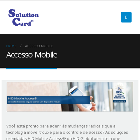
HOME
ACCESSO MOBILE
Accesso Mobile
Você está pronto para aderir às mudanças radicais que a
tecnologia móvel trouxe para o controle de acesso? As soluções
premiadas HID Mobile Access® da HID Global permitem que