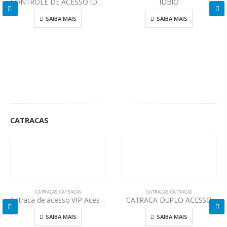
CONTROLE DE ACESSO IDFIT
IDBIO
SAIBA MAIS
SAIBA MAIS
CATRACAS
CATRACAS
,
CATRACAS
CATRACAS
,
CATRACAS
Catraca de acesso VIP Acesso Especial
CATRACA DUPLO ACESSO
SAIBA MAIS
SAIBA MAIS