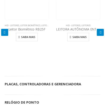
HID - LEITORES
,
LEITOR BIOMÉTRICO
,
LEITORES
,
LEITORES SIGNO
HID - LEITORES
,
LEITORES
Leitor Biométrico RB25F
LEITORA AUTÔNOMA ENTRYPROX™
SAIBA MAIS
SAIBA MAIS
PLACAS, CONTROLADORAS E GERENCIADORA
RELÓGIO DE PONTO