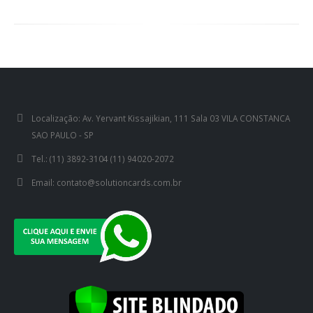
Localização:
Av. Yervant Kissajikian, 111 Sala 03 VILA CONSTANCA
SAO PAULO - SP
Tel.:
(11) 3892-3104 (11) 94020-2072
Email:
contato@solutioncards.com.br