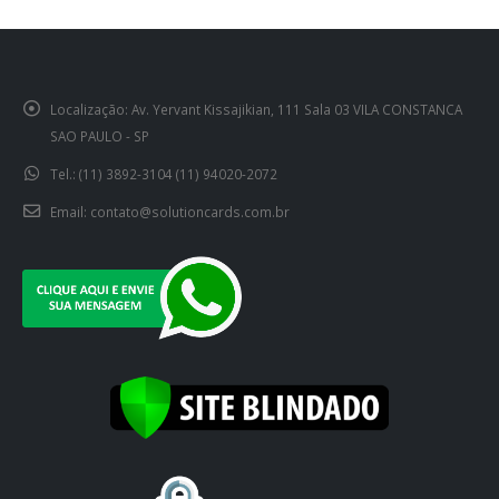
Localização:
Av. Yervant Kissajikian, 111 Sala 03 VILA CONSTANCA
SAO PAULO - SP
Tel.:
(11) 3892-3104 (11) 94020-2072
Email:
contato@solutioncards.com.br