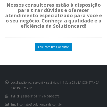
Nossos consultores estão à disposição
para tirar dúvidas e oferecer
atendimento especializado para você e
o seu negócio. Conheça a qualidade e a
eficiência da Solutioncard!
Fale com um Consutor
Localização:
Av. Yervant Kissajikian, 111 Sala 03 VILA CONSTANCA
SAO PAULO - SP
Tel.:
(11) 3892-3104 (11) 94020-2072
Email:
contato@solutioncards.com.br