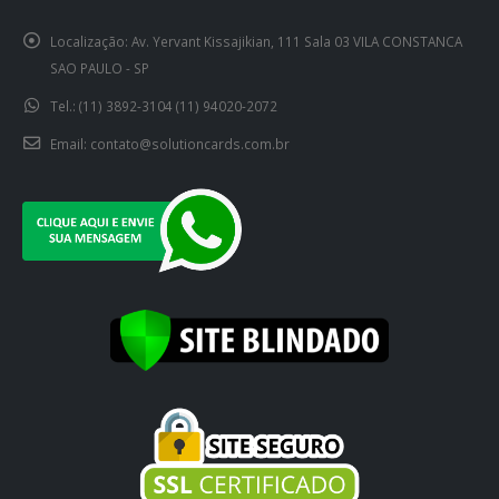
Localização:
Av. Yervant Kissajikian, 111 Sala 03 VILA CONSTANCA
SAO PAULO - SP
Tel.:
(11) 3892-3104 (11) 94020-2072
Email:
contato@solutioncards.com.br