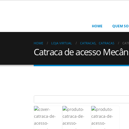
HOME
QUEM S
HOME
LOJA VIRTUAL
CATRACAS
,
CATRACAS
CAT
Catraca de acesso Mecân
Sorry, this product cannot be purchased.