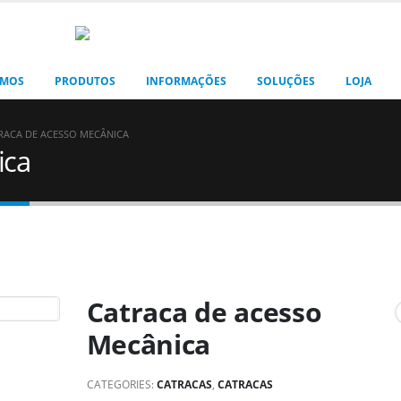
OMOS
PRODUTOS
INFORMAÇÕES
SOLUÇÕES
LOJA
RACA DE ACESSO MECÂNICA
ica
Catraca de acesso
Mecânica
CATEGORIES:
CATRACAS
,
CATRACAS