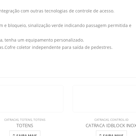
ntegração com outras tecnologias de controle de acesso.
m e bloqueio, sinalização verde indicando passagem permitida e
a, tenha um equipamento personalizado.
cas.Cofre coletor independente para saída de pedestres.
CATRACAS
,
TOTENS
,
TOTENS
CATRACAS
,
CONTROL-ID
TOTENS
CATRACA IDBLOCK INO
SAIBA MAIS
SAIBA MAIS