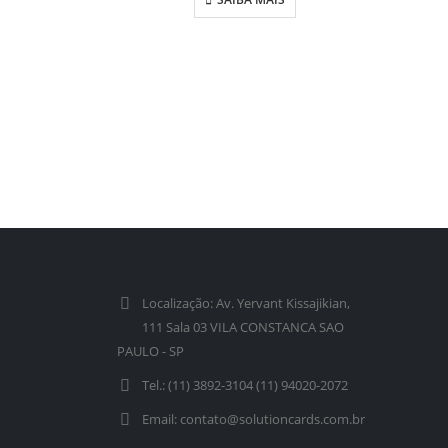
Localização:
Av. Yervant Kissajikian,
111 Sala 03 VILA CONSTANCA SAO
PAULO - SP
Tel.:
(11) 3892-3104 (11) 94020-2072
Email:
contato@solutioncards.com.br