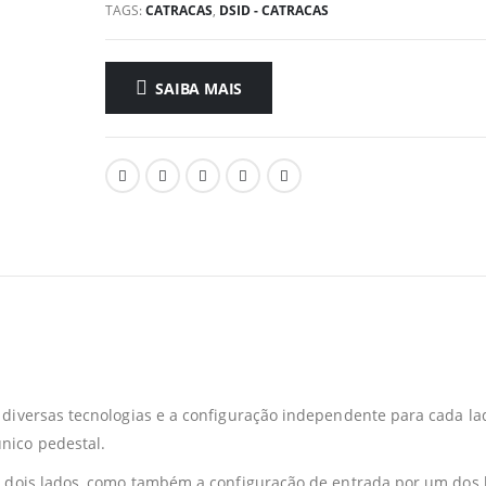
TAGS:
CATRACAS
,
DSID - CATRACAS
SAIBA MAIS
 diversas tecnologias e a configuração independente para cada la
nico pedestal.
os dois lados, como também a configuração de entrada por um dos 