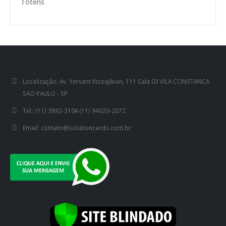
Totens
Localização:
Av. Yervant Kissajikian, 111 Sala 03 VILA CONSTANCA
SAO PAULO - SP
Tel.:
(11) 3892-3104 (11) 94020-2072
Email:
contato@solutioncards.com.br