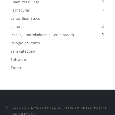
Chaveiros e Tags
Fechaduras
Leitor Biométrico
Leitores
Placas, Controladoras e Gerenciadora
Relógio de Ponto
Sem categoria
Software
Totens
Localização:
Av. Yervant Kissajikian, 111 Sala 03 VILA CONSTANCA
SAO PAULO - SP