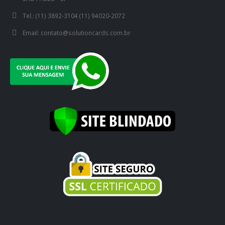
Tel.:
(11) 3892-3104 (11) 94020-2072
Email:
contato@solutioncards.com.br