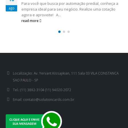
eça a
Procurando por automação residencial iluminação?
nov
ção
Acaba de encontrar uma empresa líder no segmento
Entre em contato agora mesmo e faça...
read more
Localização:
Av. Yervant Kissajikian, 111 Sala 03 VILA CONSTANCA
SAO PAULO - SP
Tel.:
(11) 3892-3104 (11) 94020-2072
Email:
contato@solutioncards.com.br