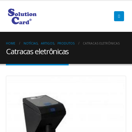
HOME
NOTÍCIAS
,
ARTIGOS
,
PRODUTOS
CATRACAS ELETRÔNICAS
Catracas eletrônicas