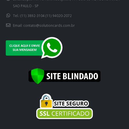
SAO PAULO - SP
Tel.:
(11) 3892-3104 (11) 94020-2072
Email:
contato@solutioncards.com.br