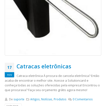
Catracas eletrônicas
17
nov
Catraca eletrônica À procura de cancela eletrônica? Então
acaba de encontrar o melhor site. Acesse a Solutioncard e
conheça todas as soluções oferecidas pela empresa! Encontrou o
que procurava? Faça seu orçamento grátis agora mesmo!
De
suporte
Artigos
,
Notícias
,
Produtos
0 Comentarios