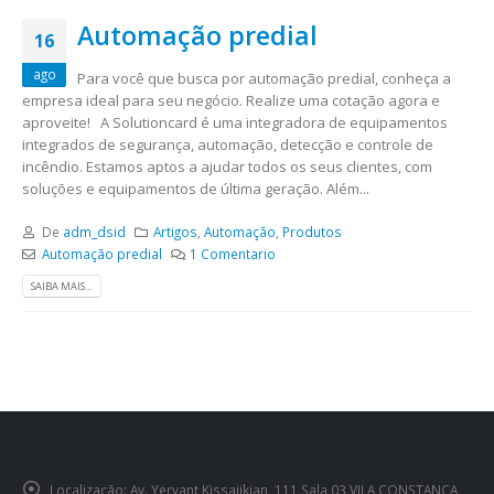
Automação predial
16
ago
Para você que busca por automação predial, conheça a
empresa ideal para seu negócio. Realize uma cotação agora e
aproveite! A Solutioncard é uma integradora de equipamentos
integrados de segurança, automação, detecção e controle de
incêndio. Estamos aptos a ajudar todos os seus clientes, com
soluções e equipamentos de última geração. Além...
De
adm_dsid
Artigos
,
Automação
,
Produtos
Automação predial
1 Comentario
SAIBA MAIS...
Localização:
Av. Yervant Kissajikian, 111 Sala 03 VILA CONSTANCA