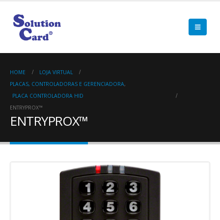
HOME
LOJA VIRTUAL
PLACAS, CONTROLADORAS E GERENCIADORA
,
PLACA CONTROLADORA HID
ENTRYPROX™
ENTRYPROX™