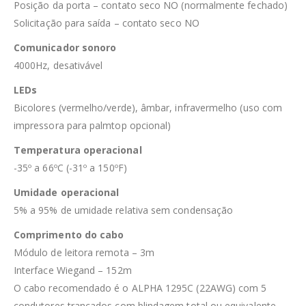
Posição da porta – contato seco NO (normalmente fechado)
Solicitação para saída – contato seco NO
Comunicador sonoro
4000Hz, desativável
LEDs
Bicolores (vermelho/verde), âmbar, infravermelho (uso com
impressora para palmtop opcional)
Temperatura operacional
-35º a 66ºC (-31º a 150ºF)
Umidade operacional
5% a 95% de umidade relativa sem condensação
Comprimento do cabo
Módulo de leitora remota – 3m
Interface Wiegand – 152m
O cabo recomendado é o ALPHA 1295C (22AWG) com 5
condutores trançados com blindagem total ou equivalente