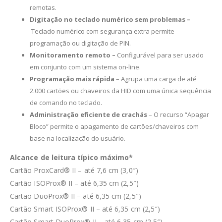
remotas.
Digitação no teclado numérico sem problemas –
Teclado numérico com segurança extra permite
programação ou digitação de PIN.
Monitoramento remoto –
Configurável para ser usado
em conjunto com um sistema on-line.
Programação mais rápida
– Agrupa uma carga de até
2.000 cartões ou chaveiros da HID com uma única sequência
de comando no teclado.
Administração eficiente de crachás
– O recurso “Apagar
Bloco” permite o apagamento de cartões/chaveiros com
base na localização do usuário.
Alcance de leitura típico máximo*
Cartão ProxCard® II – até 7,6 cm (3,0″)
Cartão ISOProx® II – até 6,35 cm (2,5″)
Cartão DuoProx® II – até 6,35 cm (2,5″)
Cartão Smart ISOProx® II – até 6,35 cm (2,5″)
Cartão Smart DuoProx® II – até 6,35 cm (2,5″)